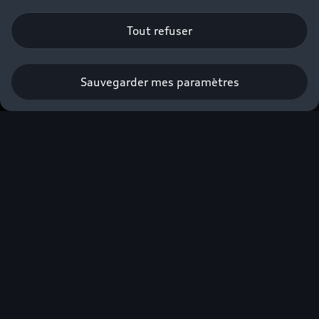
Tout refuser
Sauvegarder mes paramètres
Prendre rendez-vous
Faites-vous accompagner par nos
Experts Audi Business⁽²⁾ dans la
construction de votre projet.
*
Champs obligatoires
Gamme*