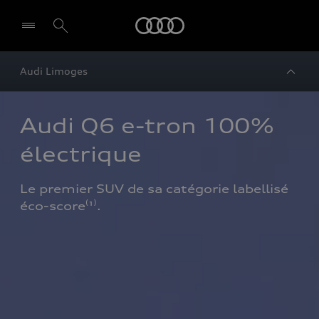
Audi
Audi Limoges
Audi Q6 e-tron 100% 
électrique 
Le premier SUV de sa catégorie labellisé 
éco-score⁽¹⁾.