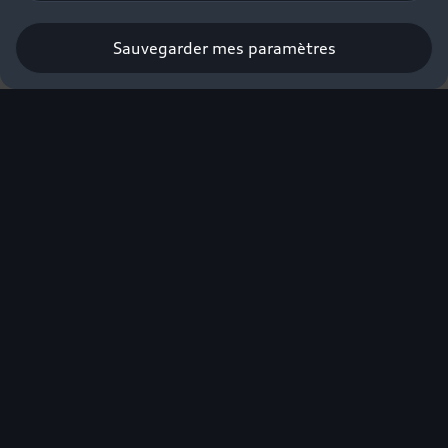
Sauvegarder mes paramètres
L'excellence électrique
Audi labellisée éco-
score.
Nouvelle Audi Q4 e-tron
Audi Q6 e-tron