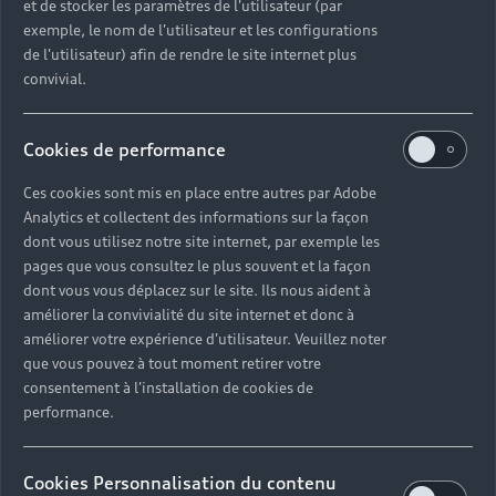
et de stocker les paramètres de l'utilisateur (par
Envoyer
exemple, le nom de l'utilisateur et les configurations
de l'utilisateur) afin de rendre le site internet plus
convivial.
J’accepte de recevoir de la part de Volkswagen Group France et de ses partenaires**,
des offres commerciales y compris des offres personnalisées en fonction de mes
données d’achat concernant les produits et services qu’ils proposent.
Cookies de performance
**Les partenaires de Volkswagen Group France sont les membres du réseau agréé
Ces cookies sont mis en place entre autres par Adobe
de Volkswagen Group France et les établissements qui permettent le financement
Analytics et collectent des informations sur la façon
des véhicules des marques du groupe, Volkswagen Bank GmbH, et Volkswagen
Financial Services S.A.
dont vous utilisez notre site internet, par exemple les
pages que vous consultez le plus souvent et la façon
Audi, division de Volkswagen Group France responsable du traitement, traite les
données à caractère personnel recueillies dans ce formulaire pour répondre à votre
dont vous vous déplacez sur le site. Ils nous aident à
demande d'information ou à votre réclamation, nous permettre de vous recontacter
améliorer la convivialité du site internet et donc à
conformément à votre demande ainsi que, si vous y avez consenti, pour vous envoyer
améliorer votre expérience d'utilisateur. Veuillez noter
nos offres commerciales et nos actualités à des fins marketing.
Pour en savoir plus sur la gestion de vos données personnelles et pour exercer vos
que vous pouvez à tout moment retirer votre
droits, veuillez consulter notre
politique de confidentialité
.
consentement à l'installation de cookies de
performance.
Cookies Personnalisation du contenu