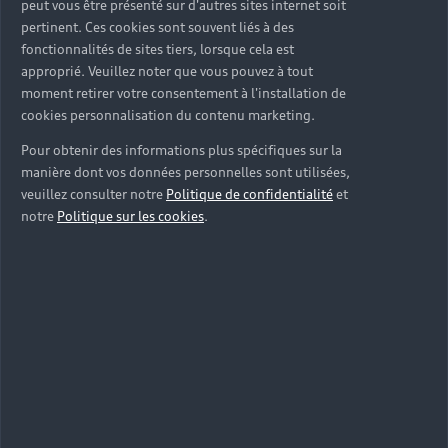
peut vous être présenté sur d'autres sites internet soit
Voiture commerciale
Accessibilité - Clients Sourds et Malentendants
Avant
pertinent. Ces cookies sont souvent liés à des
Offres Après-Vente
Garanties Audi
Histoire du progrès
fonctionnalités de sites tiers, lorsque cela est
Voiture de direction
Trouver mon Partenaire Audi
SUV électrique
Accessoires et équipements
approprié. Veuillez noter que vous pouvez à tout
Audi rent : location courte durée
Notre vision
SUV société
moment retirer votre consentement à l'installation de
SUV hybride
Espace personnel myAudi
cookies personnalisation du contenu marketing.
Espace Client Audi Financial Services
© 2026 Audi France. Tous droits réservés.
Audi Sport
Achat véhicule de société
SUV
Audi connect
Pour obtenir des informations plus spécifiques sur la
Heycar
Mentions légales
Politique sur les cookies
Nos technologies
manière dont vos données personnelles sont utilisées,
Avantages voiture société
SUV compact
Gérer vos cookies
Politique de confidentialité
Informations client
veuillez consulter notre
Politique de confidentialité
et
myAudi experience
Flotte automobile
Système de lanceur d'alerte
notre
Politique sur les cookies
.
Functions on Demand
Fiche produit environnementale
Audi Shop : Boutique Officielle
TVS
Devis & RDV entretien en ligne
Action de Service EA 189
Espace actualités Audi
Demande d'information
Carrières
LLD
Audi Assistance
Opérateurs indépendants
Réseau Audi
Carrières
Recevez toute l'actualité Audi
Campagne de rappel Airbag Takata
Espace Presse
Mentions légales AUDI AG
Mise à jour logiciel
Déclaration d'accessibilité
Signaler un contenu illégal
Règlement sur les données