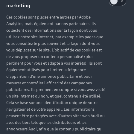
marketing
Ces cookies sont placés entre autres par Adobe
Retour en haut
Analytics, mais également par nos partenaires. Ils
collectent des informations sur la façon dont vous
Accès rapides
utilisez notre site internet, par exemple les pages que
vous consultez le plus souvent et la façon dont vous
vous déplacez sur le site. L'objectif de ces cookies est
Modèles
Quelle Audi me correspond ?
de vous proposer un contenu personnalisé (plus
pertinent pour vous et adapté à vos intérêts). Ils sont
Tous les modèles
également utilisés pour limiter la fréquence
Achat et location
d'apparition d'une annonce publicitaire et pour
Recherche de véhicules neufs
Électrique
mesurer et contrôler l'efficacité des campagnes
Pour les professionnels
publicitaires. Ils prennent en compte si vous avez visité
Véhicules d'occasion disponibles
Hybride rechargeable
un site internet ou non, et quel contenu a été utilisé.
Offres du moment
Cela se base sur une identification unique de votre
Offres pour les professionnels
Citadine
Votre Audi
Configurer mon Audi
navigateur et de votre appareil. Les informations
Voiture électrique
Demander un essai
Compacte
peuvent être partagées avec d'autres sites web Audi ou
Réservation et option d'achat
Univers Audi
avec des tiers tels que les distributeurs et les
Voiture hybride
Informations et Service Clients
Berline
annonceurs Audi, afin que le contenu publicitaire qui
Entretenir et réparer mon Audi
Financer mon Audi