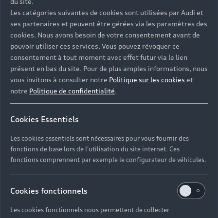
du site.
Les catégories suivantes de cookies sont utilisées par Audi et
Prénom*
ses partenaires et peuvent être gérées via les paramètres des
cookies. Nous avons besoin de votre consentement avant de
pouvoir utiliser ces services. Vous pouvez révoquer ce
Adresse e-mail*
consentement à tout moment avec effet futur via le lien
présent en bas du site. Pour de plus amples informations, nous
vous invitons à consulter notre
Politique sur les cookies
et
notre
Politique de confidentialité
.
Téléphone*
Cookies Essentiels
Les cookies essentiels sont nécessaires pour vous fournir des
Je souhaite recevoir l’actualité, des offres
fonctions de base lors de l'utilisation du site internet. Ces
commerciales et des invitations à des événements
de Audi France.
fonctions comprennent par exemple le configurateur de véhicules.
I would like to receive the newsletter.
Cookies fonctionnels
Les cookies fonctionnels nous permettent de collecter